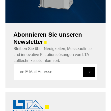
Abonnieren Sie unseren
Newsletter
■
Bleiben Sie über Neuigkeiten, Messeauftritte
und innovative Filtrationslösungen von LTA
Lufttechnik stets informiert.
E
E
-
-
#
M
M
a
a
i
i
l
l
*
E
-
M
a
i