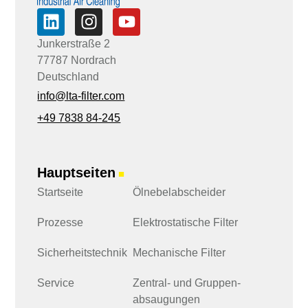
l
E
-
M
Junkerstraße 2
a
77787 Nordrach
i
l
Deutschland
info@lta-filter.com
+49 7838 84-245
Hauptseiten
■
Startseite
Ölnebelabscheider
Prozesse
Elektrostatische Filter
Sicherheits­technik
Mechanische Filter
Service
Zentral- und Gruppen­
absaugungen