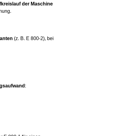
kreislauf der Maschine
onung.
ianten
(z. B. E 800-2), bei
ngsaufwand
: