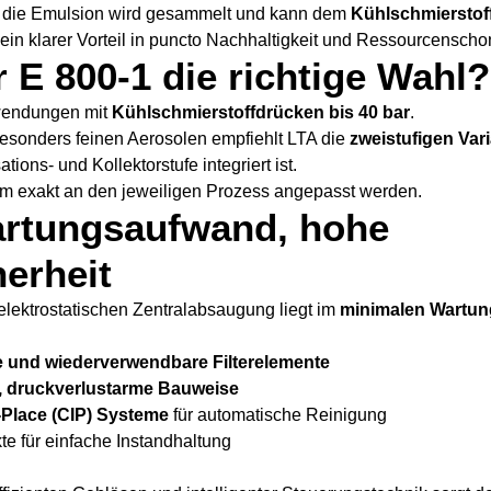
 die Emulsion wird gesammelt und kann dem
Kühlschmierstoff
in klarer Vorteil in puncto Nachhaltigkeit und Ressourcensch
 E 800-1 die richtige Wahl?
nwendungen mit
Kühlschmierstoffdrücken bis 40 bar
.
esonders feinen Aerosolen empfiehlt LTA die
zweistufigen Var
tions- und Kollektorstufe integriert ist.
em exakt an den jeweiligen Prozess angepasst werden.
artungsaufwand, hohe
herheit
 elektrostatischen Zentralabsaugung liegt im
minimalen Wartu
 und wiederverwendbare Filterelemente
, druckverlustarme Bauweise
-Place (CIP) Systeme
für automatische Reinigung
e für einfache Instandhaltung