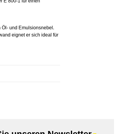
r E 800-1 für einen
n Öl- und Emulsionsnebel.
and eignet er sich ideal für
ie unseren Newsletter