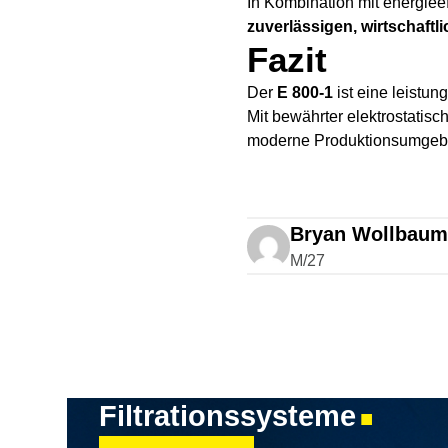
In Kombination mit energieef
zuverlässigen, wirtschaftl
Fazit
Der
E 800-1
ist eine leistu
Mit bewährter elektrostatisc
moderne Produktionsumgeb
Bryan Wollbaum
M/27
Filtrationssysteme
■