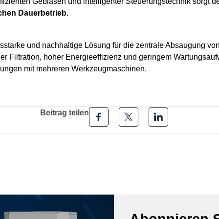
fizienten Gebläsen und intelligenter Steuerungstechnik sorgt de
ichen Dauerbetrieb
.
ngsstarke und nachhaltige Lösung für die zentrale Absaugung vo
her Filtration, hoher Energieeffizienz und geringem Wartungsaufw
ungen mit mehreren Werkzeugmaschinen.
Beitrag teilen
Abonnieren S