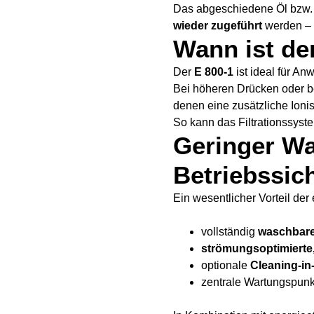
Das abgeschiedene Öl bzw.
wieder zugeführt
werden – e
Wann ist der
Der
E 800-1
ist ideal für A
Bei höheren Drücken oder b
denen eine zusätzliche Ionisa
So kann das Filtrationssyst
Geringer W
Betriebssic
Ein wesentlicher Vorteil der
vollständig
waschbare
strömungsoptimierte
optionale
Cleaning-in
zentrale Wartungspunkt