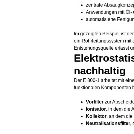
zentrale Absaugkonzep
Anwendungen mit Öl- 
automatisierte Fertigu
Im gezeigten Beispiel ist de
ein Rohrleitungssystem mit 
Entstehungsquelle erfasst u
Elektrostati
nachhaltig
Der E 800-1 arbeitet mit ei
funktionalen Komponenten b
Vorfilter
zur Abscheidu
Ionisator
, in dem die
Kollektor
, an dem die
Neutralisationsfilter
,