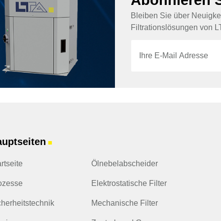
Bleiben Sie über Neuigkei
Filtrationslösungen von LT
E
E
-
-
M
M
a
a
i
i
l
l
*
E
-
M
a
i
l
uptseiten
■
E
-
M
rtseite
Ölnebelabscheider
a
i
ozesse
Elektrostatische Filter
l
herheits­technik
Mechanische Filter