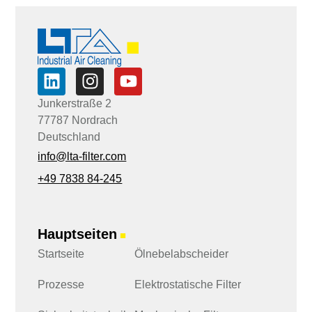
*
*
E
-
M
a
i
l
Junkerstraße 2
77787 Nordrach
Deutschland
info@lta-filter.com
+49 7838 84-245
Hauptseiten
■
Startseite
Ölnebelabscheider
Prozesse
Elektrostatische Filter