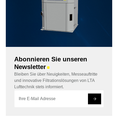
Abonnieren Sie unseren
Newsletter
■
Bleiben Sie über Neuigkeiten, Messeauftritte
und innovative Filtrationslösungen von LTA
Lufttechnik stets informiert.
E
E
-
-
#
M
M
a
a
i
i
l
l