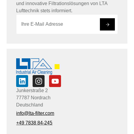
und innovative Filtrationslösungen von LTA
Lufttechnik stets informiert.
E
E
-
-
#
M
M
a
a
i
i
l
l
*
E
-
M
a
i
l
E
-
M
Junkerstraße 2
a
77787 Nordrach
i
l
Deutschland
info@lta-filter.com
+49 7838 84-245