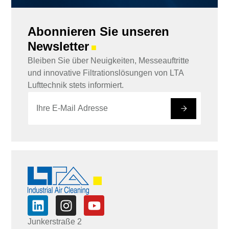
Abonnieren Sie unseren
Newsletter
■
Bleiben Sie über Neuigkeiten, Messeauftritte
und innovative Filtrationslösungen von LTA
Lufttechnik stets informiert.
E
E
-
-
#
M
M
a
a
i
i
l
l
*
*
E
-
M
a
i
l
Junkerstraße 2