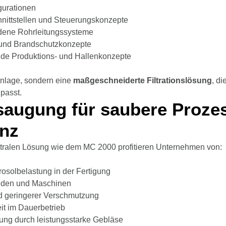
igurationen
nittstellen und Steuerungskonzepte
ene Rohrleitungssysteme
- und Brandschutzkonzepte
ende Produktions- und Hallenkonzepte
anlage, sondern eine
maßgeschneiderte Filtrationslösung
, d
passt.
saugung für saubere Proze
enz
ntralen Lösung wie dem MC 2000 profitieren Unternehmen von:
erosolbelastung in der Fertigung
enden und Maschinen
nd geringerer Verschmutzung
it im Dauerbetrieb
zung durch leistungsstarke Gebläse