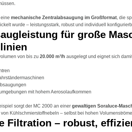
müssen.
 eine
mechanische Zentralabsaugung im Großformat
, die s
elt wurde – leistungsstark, robust und individuell konfigurierb
ugleistung für große Mas
linien
volumen von bis zu
20.000 m³/h
ausgelegt und eignet sich damit 
ntren
ahrständermaschinen
labsaugungen
sumgebungen mit hohem Aerosolaufkommen
spiel sorgt der MC 2000 an einer
gewaltigen Soraluce-Masc
von Kühlschmierstoffnebeln – selbst bei hohen Volumenströme
Filtration – robust, effizi