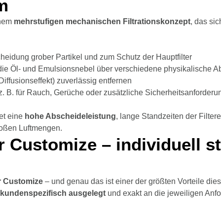
m
inem
mehrstufigen mechanischen Filtrationskonzept
, das sic
heidung grober Partikel und zum Schutz der Hauptfilter
 die Öl- und Emulsionsnebel über verschiedene physikalische Ab
Diffusionseffekt) zuverlässig entfernen
 z. B. für Rauch, Gerüche oder zusätzliche Sicherheitsanforder
et eine
hohe Abscheideleistung
, lange Standzeiten der Filte
roßen Luftmengen.
r Customize – individuell st
r Customize
– und genau das ist einer der größten Vorteile die
kundenspezifisch ausgelegt
und exakt an die jeweiligen An