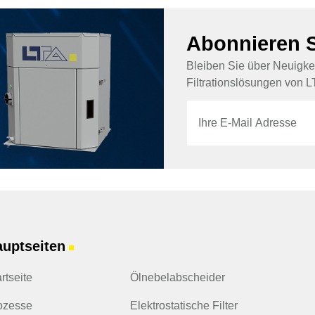
Abonnieren S
Bleiben Sie über Neuigkei
Filtrationslösungen von LT
E
*
-
E
M
-
a
M
i
a
l
i
*
l
E
-
M
a
i
uptseiten
■
l
rtseite
Ölnebelabscheider
ozesse
Elektrostatische Filter