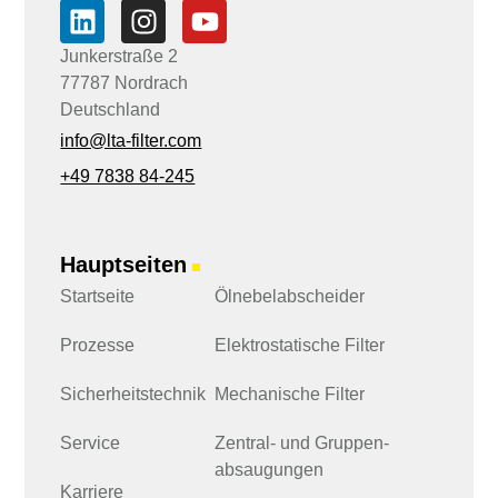
l
Junkerstraße 2
77787 Nordrach
Deutschland
info@lta-filter.com
+49 7838 84-245
Hauptseiten
■
Startseite
Ölnebelabscheider
Prozesse
Elektrostatische Filter
Sicherheits­technik
Mechanische Filter
Service
Zentral- und Gruppen­
absaugungen
Karriere