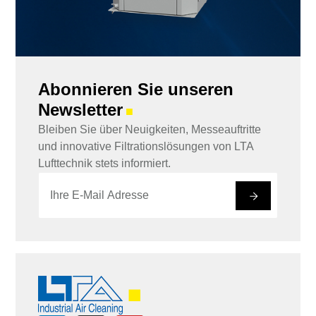
Abonnieren Sie unseren
Newsletter
■
Bleiben Sie über Neuigkeiten, Messeauftritte
und innovative Filtrationslösungen von LTA
Lufttechnik stets informiert.
E
E
-
-
#
M
M
a
a
i
i
l
l
*
*
E
-
M
a
i