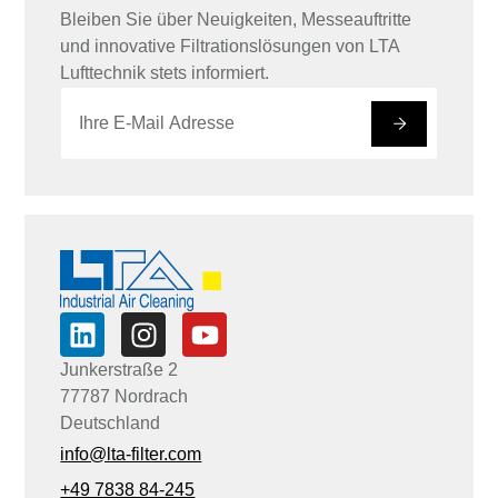
Bleiben Sie über Neuigkeiten, Messeauftritte
und innovative Filtrationslösungen von LTA
Lufttechnik stets informiert.
E
E
-
-
#
M
M
a
a
i
i
l
l
*
*
E
-
M
a
i
l
Junkerstraße 2
77787 Nordrach
Deutschland
info@lta-filter.com
+49 7838 84-245