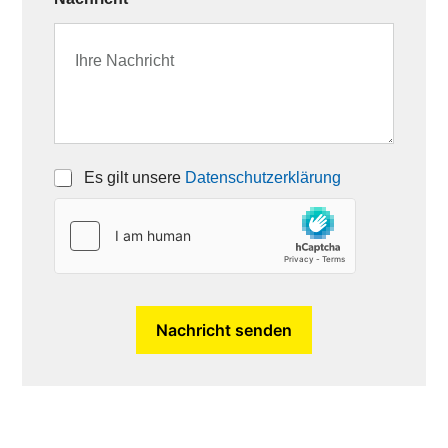
C
Es gilt unsere
Datenschutzerklärung
h
e
c
k
b
o
x
e
Nachricht senden
n
*