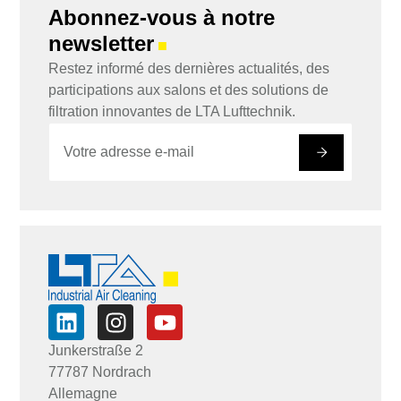
Abonnez-vous à notre
newsletter
■
Restez informé des dernières actualités, des
participations aux salons et des solutions de
filtration innovantes de LTA Lufttechnik.
E
*
-
E
#
m
-
a
m
i
a
l
i
*
l
E
-
m
a
i
l
Junkerstraße 2
77787 Nordrach
Allemagne