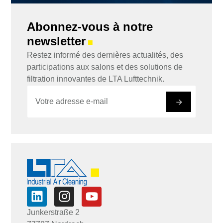
Abonnez-vous à notre
newsletter
■
Restez informé des dernières actualités, des
participations aux salons et des solutions de
filtration innovantes de LTA Lufttechnik.
E
E
-
-
#
m
m
a
a
i
i
l
l
*
E
-
m
a
i
l
*
Junkerstraße 2