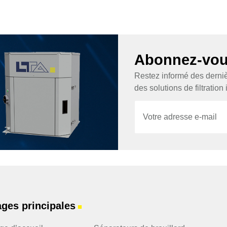
Abonnez-vous
Restez informé des dernièr
des solutions de filtratio
E
E
-
-
m
m
a
a
i
i
l
l
*
*
E
-
m
a
i
ges principales
■
l