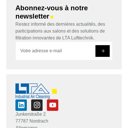
Abonnez-vous à notre
newsletter
■
Restez informé des dernières actualités, des
participations aux salons et des solutions de
filtration innovantes de LTA Lufttechnik.
E
*
-
E
#
m
-
a
m
i
a
l
i
*
l
E
-
m
a
i
l
Junkerstraße 2
77787 Nordrach
Allemagne