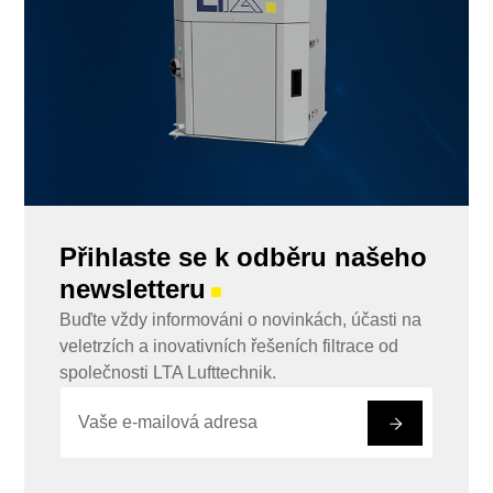
Přihlaste se k odběru našeho
newsletteru
■
Buďte vždy informováni o novinkách, účasti na
veletrzích a inovativních řešeních filtrace od
společnosti LTA Lufttechnik.
E
E
-
-
#
m
m
a
a
i
i
l
l