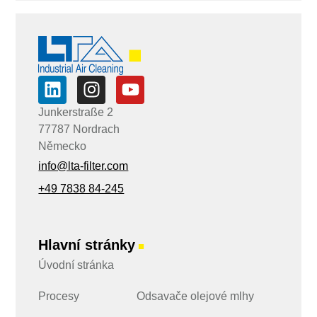
*
E
-
m
a
i
l
*
Junkerstraße 2
77787 Nordrach
Německo
info@lta-filter.com
+49 7838 84-245
Hlavní stránky
■
Úvodní stránka
Procesy
Odsavače olejové mlhy