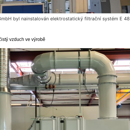
bH byl nainstalován elektrostatický filtrační systém E 48
 čistý vzduch ve výrobě