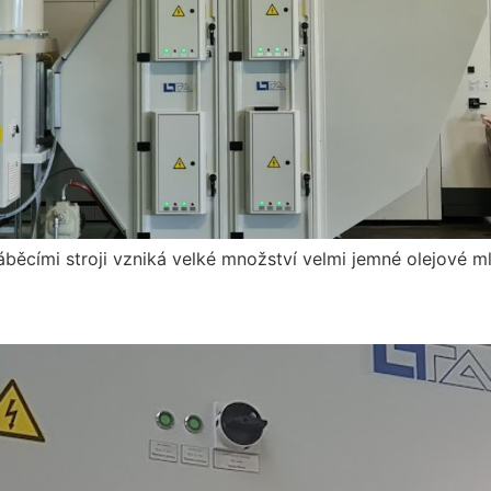
běcími stroji vzniká velké množství velmi jemné olejové ml