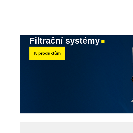
Filtrační systémy
■
K produktům